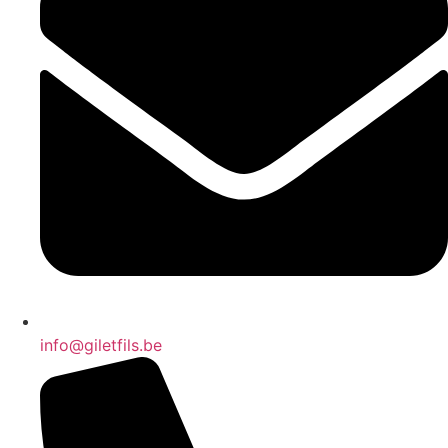
info@giletfils.be