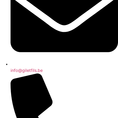
info@giletfils.be